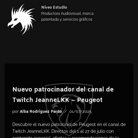
Níveo Estudio
Productora Audiovisual, marca
Saltar
patentada y servicios gráficos
al
contenido
Nuevo patrocinador del canal de
Twitch JeanneLKK – Peugeot
por
Alba Rodríguez Pardo
01/07/2025
Descubre el nuevo patrocinio de Peugeot en el canal de
Twitch JeanneLKK. Directos del 1 al 27 de julio con
contenido especial, ofertas y recomendaciones de la