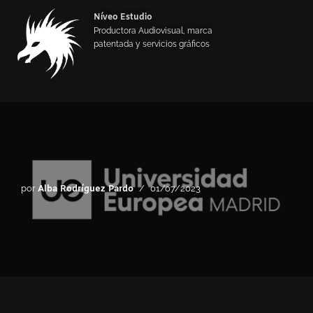
Níveo Estudio
Productora Audiovisual, marca
Saltar
patentada y servicios gráficos
al
contenido
por
Alba Rodríguez Pardo
01/07/2023