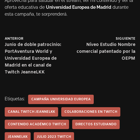
Aprovecha para saludar en el stream, ver mi contenido y ver la
oferta educativa de
Universidad Europea de Madrid
durante
esta campaña, te sorprenderá.
ANTERIOR
SIGUIENTE
Junio de doble patrocinio:
Níveo Estudio Nombre
PortAventura World y
comercial patentado por la
Universidad Europea de
OEPM
Madrid en el canal de
Twitch JeanneLKK
Etiquetas:
CAMPAÑA UNIVERSIDAD EUROPEA
CANAL TWITCH JEANNELKK
COLABORACIONES EN TWITCH
CONTENIDO ACADÉMICO TWITCH
DIRECTOS ESTUDIANDO
JEANNELKK
JULIO 2023 TWITCH