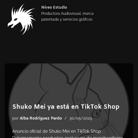
Níveo Estudio
Productora Audiovisual, marca
Saltar
patentada y servicios gráficos
al
contenido
Shuko Mei ya está en TikTok Shop
por
Alba Rodríguez Pardo
30/05/2025
Anuncio oficial de Shuko Mei en TikTok Shop.
Próximamente productos exclusivos de merchandising